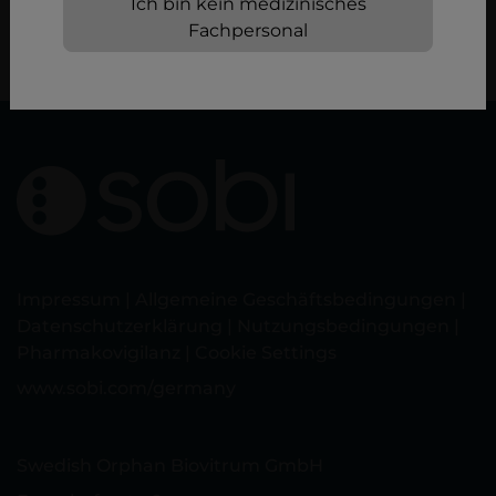
Ich bin kein medizinisches
MEHR ERFAHREN
Fachpersonal
Impressum
|
Allgemeine Geschäftsbedingungen
|
Datenschutzerklärung
|
Nutzungsbedingungen
|
Pharmakovigilanz
|
Cookie Settings
www.sobi.com/germany
Swedish Orphan Biovitrum GmbH