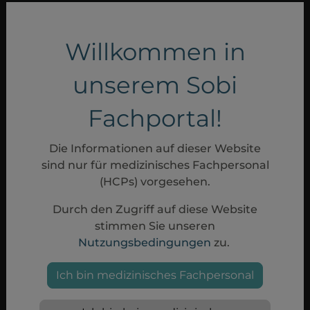
Paroxysmale nächtliche
Hämoglobinurie (PNH)
Willkommen in
Hier geht es zur PNH-Seite von Sobi
Deutschland.
unserem Sobi
MEHR ERFAHREN
Fachportal!
Die Informationen auf dieser Website
sind nur für medizinisches Fachpersonal
(HCPs) vorgesehen.
Durch den Zugriff auf diese Website
stimmen Sie unseren
Nutzungsbedingungen
zu.
Gebrauchsinformationen
Ich bin medizinisches Fachpersonal
Fachinformationen