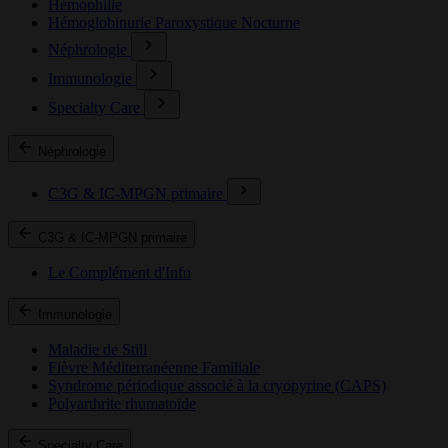
Hémophilie
Hémoglobinurie Paroxystique Nocturne
Néphrologie
Immunologie
Specialty Care
Néphrologie
C3G & IC-MPGN primaire
C3G & IC-MPGN primaire
Le Complément d'Info
Immunologie
Maladie de Still
Fièvre Méditerranéenne Familiale
Syndrome périodique associé à la cryopyrine (CAPS)
Polyarthrite rhumatoïde
Specialty Care