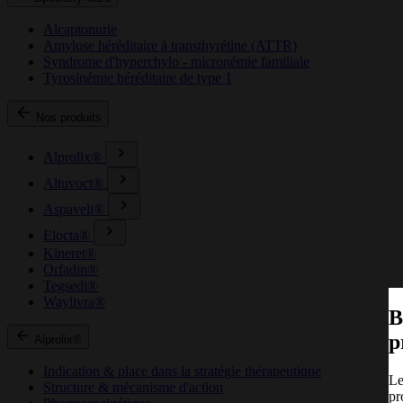
Alcaptonurie
Amylose héréditaire à transthyrétine (ATTR)
Syndrome d'hyperchylo - micronémie familiale
Tyrosinémie héréditaire de type 1
Nos produits
Alprolix®
Altuvoct®
Aspaveli®
Elocta®
Kineret®
Orfadin®
Tegsedi®
Waylivra®
B
p
Alprolix®
Indication & place dans la stratégie thérapeutique
Le
Structure & mécanisme d'action
pr