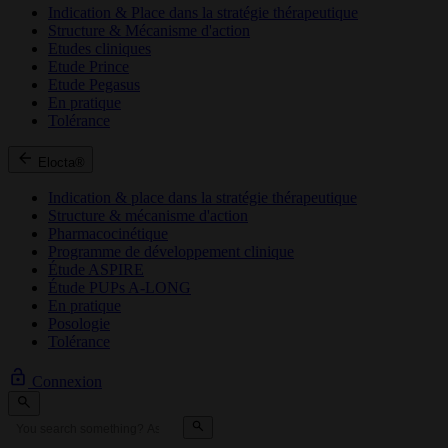
Indication & Place dans la stratégie thérapeutique
Structure & Mécanisme d'action
Etudes cliniques
Etude Prince
Etude Pegasus
En pratique
Tolérance
Elocta®
Indication & place dans la stratégie thérapeutique
Structure & mécanisme d'action
Pharmacocinétique
Programme de développement clinique
Étude ASPIRE
Étude PUPs A-LONG
En pratique
Posologie
Tolérance
Connexion