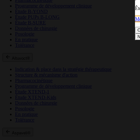
Pharmacocinétique
Programme de développement clinique
Êt
Étude B-YOND
Étude PUPs B-LONG
Me
Étude B-SURE
Données de chirurgie
O
Posologie
N
En pratique
Tolérance
Altuvoct®
Indication & place dans la stratégie thérapeutique
Structure & mécanisme d'action
Pharmacocinétique
Programme de développement clinique
Étude XTEND-1
Étude XTEND-Kids
Données de chirurgie
Posologie
En pratique
Tolérance
Aspaveli®