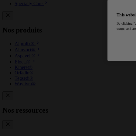
Specialty Care
This websi
By clicking “
Nos produits
usage, and ass
Alprolix®
Altuvoct®
Aspaveli®
Elocta®
Kineret®
Orfadin®
Tegsedi®
Waylivra®
Nos ressources