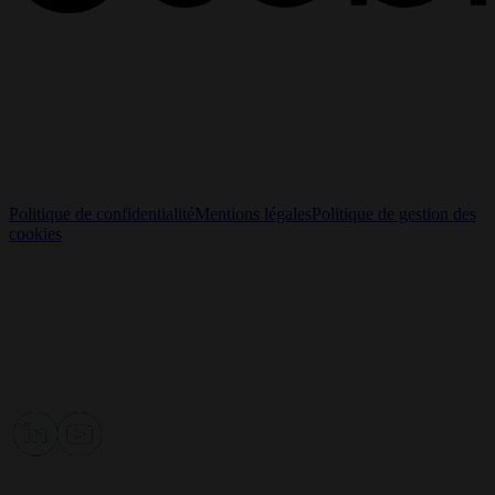
Pour toute demande d’information médicale, veuillez nous envoyer
un email à
medinfo.fr@sobi.com
.
© 2025 Swedish Orphan Biovitrum AB (publ) - Tous droits
réservés.
NP-35685
Politique de confidentialité
Mentions légales
Politique de gestion des
cookies
Cookie Settings
Sobi (Swedish Orphan Biovitrum)
Tour PACIFIC, 11-13 Cours Valmy
92800 Puteaux
Tél :
+33 (0)1 85 78 03 40
www.sobi.com/france