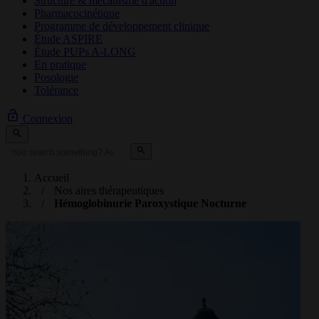
Structure & mécanisme d'action
Pharmacocinétique
Programme de développement clinique
Étude ASPIRE
Étude PUPs A-LONG
En pratique
Posologie
Tolérance
Connexion
Accueil
Nos aires thérapeutiques
Hémoglobinurie Paroxystique Nocturne