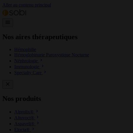
Aller au contenu principal
Nos aires thérapeutiques
Hémophilie
Hémoglobinurie Paroxystique Nocturne
Néphrologie
Immunologie
Specialty Care
Nos produits
Alprolix®
Altuvoct®
Aspaveli®
Elocta®