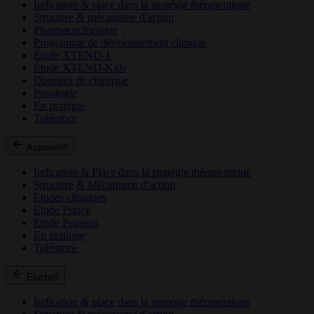
Indication & place dans la stratégie thérapeutique
Structure & mécanisme d'action
Pharmacocinétique
Programme de développement clinique
Étude XTEND-1
Étude XTEND-Kids
Données de chirurgie
Posologie
En pratique
Tolérance
Aspaveli®
Indication & Place dans la stratégie thérapeutique
Structure & Mécanisme d'action
Etudes cliniques
Etude Prince
Etude Pegasus
En pratique
Tolérance
Elocta®
Indication & place dans la stratégie thérapeutique