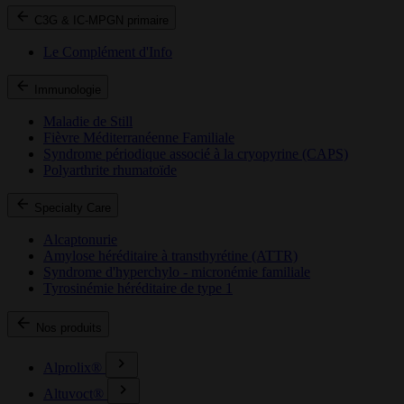
C3G & IC-MPGN primaire
Le Complément d'Info
Immunologie
Maladie de Still
Fièvre Méditerranéenne Familiale
Syndrome périodique associé à la cryopyrine (CAPS)
Polyarthrite rhumatoïde
Specialty Care
Alcaptonurie
Amylose héréditaire à transthyrétine (ATTR)
Syndrome d'hyperchylo - micronémie familiale
Tyrosinémie héréditaire de type 1
Nos produits
Alprolix®
Altuvoct®