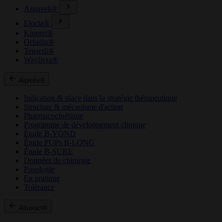
Aspaveli®
Elocta®
Kineret®
Orfadin®
Tegsedi®
Waylivra®
Alprolix®
Indication & place dans la stratégie thérapeutique
Structure & mécanisme d'action
Pharmacocinétique
Programme de développement clinique
Étude B-YOND
Étude PUPs B-LONG
Étude B-SURE
Données de chirurgie
Posologie
En pratique
Tolérance
Altuvoct®