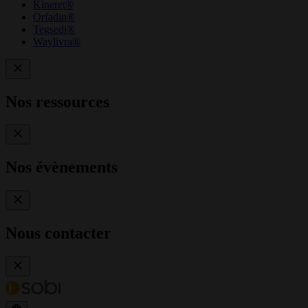
Kineret®
Orfadin®
Tegsedi®
Waylivra®
Nos ressources
Nos évènements
Nous contacter