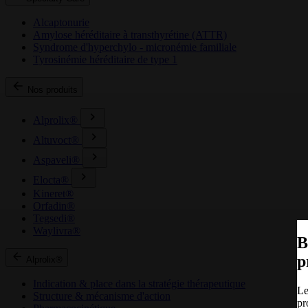
Alcaptonurie
Amylose héréditaire à transthyrétine (ATTR)
Syndrome d'hyperchylo - micronémie familiale
Tyrosinémie héréditaire de type 1
Nos produits
Alprolix®
Altuvoct®
Aspaveli®
Elocta®
Kineret®
Orfadin®
Tegsedi®
Waylivra®
B
p
Alprolix®
Indication & place dans la stratégie thérapeutique
Le
Structure & mécanisme d'action
pr