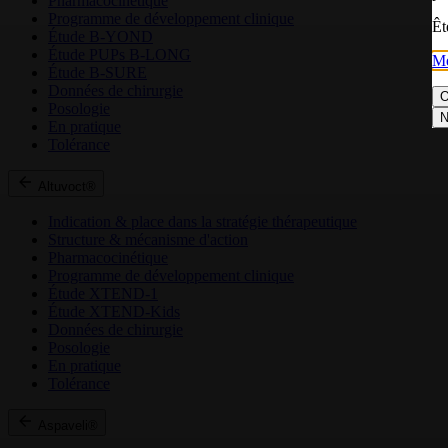
Pharmacocinétique
Programme de développement clinique
Êt
Étude B-YOND
Étude PUPs B-LONG
Me
Étude B-SURE
Données de chirurgie
O
Posologie
N
En pratique
Tolérance
Altuvoct®
Indication & place dans la stratégie thérapeutique
Structure & mécanisme d'action
Pharmacocinétique
Programme de développement clinique
Étude XTEND-1
Étude XTEND-Kids
Données de chirurgie
Posologie
En pratique
Tolérance
Aspaveli®