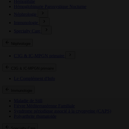
Hémophilie
Hémoglobinurie Paroxystique Nocturne
Néphrologie
Immunologie
Specialty Care
Néphrologie
C3G & IC-MPGN primaire
C3G & IC-MPGN primaire
Le Complément d'Info
Immunologie
Maladie de Still
Fièvre Méditerranéenne Familiale
Syndrome périodique associé à la cryopyrine (CAPS)
Polyarthrite rhumatoïde
Specialty Care