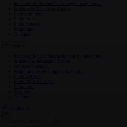
Indication & Place dans la stratégie thérapeutique
Structure & Mécanisme d'action
Etudes cliniques
Etude Prince
Etude Pegasus
En pratique
Tolérance
Elocta®
Indication & place dans la stratégie thérapeutique
Structure & mécanisme d'action
Pharmacocinétique
Programme de développement clinique
Étude ASPIRE
Étude PUPs A-LONG
En pratique
Posologie
Tolérance
Connexion