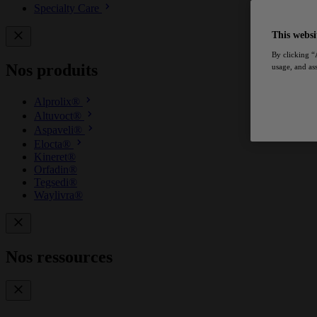
Specialty Care
This websi
By clicking “
Nos produits
usage, and ass
Alprolix®
Altuvoct®
Aspaveli®
Elocta®
Kineret®
Orfadin®
Tegsedi®
Waylivra®
Nos ressources