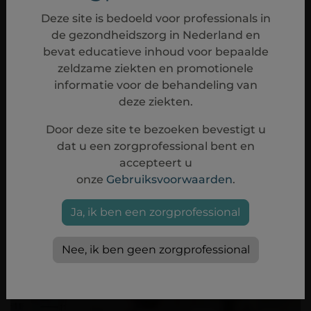
Deze site is bedoeld voor professionals in
Stofwisselingsziekten
de gezondheidszorg in Nederland en
bevat educatieve inhoud voor bepaalde
We bieden ook gespecialiseerde
zeldzame ziekten en promotionele
behandelingen aan voor zeldzame genetische
informatie voor de behandeling van
stofwisselingsziekten voor zowel volwassenen
deze ziekten.
als kinderen.
Door deze site te bezoeken bevestigt u
LEES MEER
dat u een zorgprofessional bent en
accepteert u
onze
Gebruiksvoorwaarden
.
Ja, ik ben een zorgprofessional
Nee, ik ben geen zorgprofessional