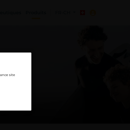
eutiques
Produits
FR-CH
hance site