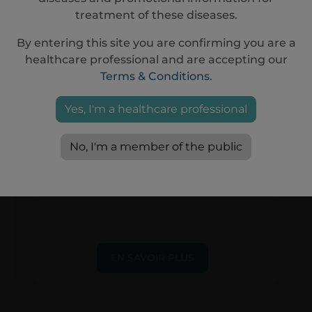
treatment of these diseases.
EN SAVOIR PLUS
By entering this site you are confirming you are a
healthcare professional and are accepting our
Terms & Conditions
.
Yes, I'm a healthcare professional
No, I'm a member of the public
EN SAVOIR PLUS