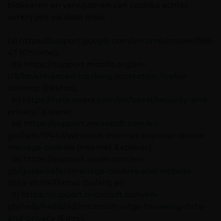
blokkeren en verwijderen van cookies echter
verkrijgen via deze links:
(a)
https://support.google.com/chrome/answer/956
47
(Chrome);
(b)
https://support.mozilla.org/en-
US/kb/enhanced-tracking-protection-firefox-
desktop
(Firefox);
(c)
https://help.opera.com/en/latest/security-and-
privacy/
(Opera);
(d)
https://support.microsoft.com/en-
gb/help/17442/windows-internet-explorer-delete-
manage-cookies
(Internet Explorer);
(e)
https://support.apple.com/en-
gb/guide/safari/manage-cookies-and-website-
data-sfri11471/mac
(Safari); en
(f)
https://support.microsoft.com/en-
gb/help/4468242/microsoft-edge-browsing-data-
and-privacy
(Edge).