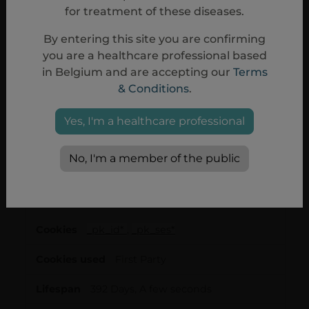
for treatment of these diseases.
Performance Cookies
By entering this site you are confirming
you are a healthcare professional based
These cookies allow us to count visits and traffic
sources so we can measure and improve the
in Belgium and are accepting our
Terms
performance of our site. They help us to know
& Conditions
.
which pages are the most and least popular and
see how visitors move around the site. All
information these cookies collect is aggregated
Yes, I'm a healthcare professional
and therefore anonymous. If you do not allow
these cookies we will not know when you have
visited our site, and will not be able to monitor its
No, I'm a member of the public
performance.
Performance
pro.sobi.com
Cookies
_pk_id*
,
_pk_ses*
First Party
392 Days, A few seconds