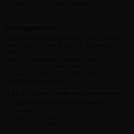
met Sobi via:
privacy.benelux@sobi.com
.
Onze gegevens
Deze Website is eigendom van en wordt beheerd
door Swedish Orphan Biovitrum (Belgium) BV
(“Sobi”).
Wij zijn geregistreerd in België onder
registratienummer 0536.217.087, en onze
maatschappelijke zetel bevindt zich in Hermeslaan
11, 1932 Zaventem, België.
U kunt contact met ons opnemen:
per post, op het hierboven vermelde
postadres;
per telefoon, op +32 2 880 6119;
per e-mail, via
benelux@sobi.com
.