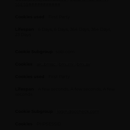
SSESS###########
First Party
6 Days, 6 Days, 364 Days, 364 Days,
23 Days
sobi.com
ak_bmsc
,
bm_mi
,
bm_sv
First Party
A few seconds, A few seconds, A few
seconds
login.doccheck.com
PHPSESSID