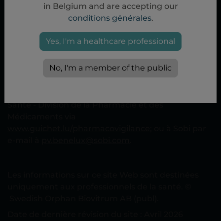
in Belgium and are accepting our
conditions générales
.
La déclaration des effets secondaires après la prise
ou l'utilisation d'un produit Sobi peut être
Yes, I'm a healthcare professional
effectuée directement à l'Agence fédérale des
médicaments et des produits de santé via
No, I'm a member of the public
www.notifieruneffetindesirable.be
via
adr@fagg-
afmps.be
; au Luxembourg, au Centre Régional de
Pharmacovigilance de Nancy ou à la Direction de la
Santé - Division de la Pharmacie et des
Médicaments via
www.guichet.lu/pharmacovigilance
; ou à Sobi par
e-mail à
pv.benelux@sobi.com
.
Les informations sur ce site Web sont destinées
uniquement aux professionnels de la santé. ©
Swedish Orphan Biovitrum AB (publ).
Date de dernière révision du site : Avril 2026