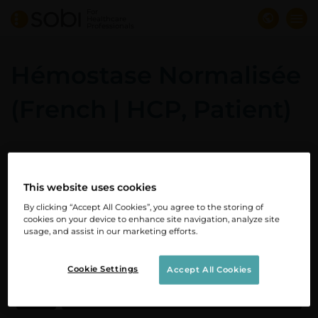
Skip
For
Healthcare
to
Professionals
main
content
Hémostase Normalisée
(French | HCP, Patient)
This website uses cookies
By clicking “Accept All Cookies”, you agree to the storing of
cookies on your device to enhance site navigation, analyze site
usage, and assist in our marketing efforts.
Cookie Settings
Accept All Cookies