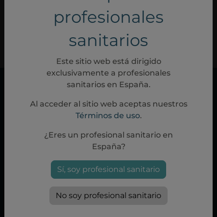
profesionales
sanitarios
PP-28458
May, 2025
Este sitio web está dirigido
exclusivamente a profesionales
sanitarios en España.
Al acceder al sitio web aceptas nuestros
Términos de uso
.
¿Eres un profesional sanitario en
España?
Política de cookies
|
Política de privacidad
|
Condiciones de uso
Sí, soy profesional sanitario
Aviso Legal
|
Síguenos en Twitter
No soy profesional sanitario
Swedish Orphan Biovitrum, S.L.