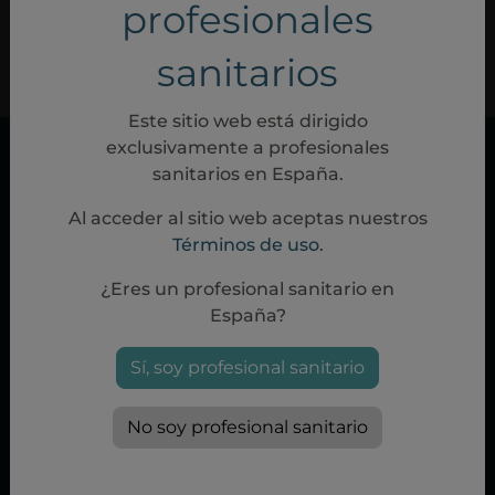
profesionales
¿NO TIENES UNA CUENTA? REGÍSTRATE
¿HAS OLVIDADO TU CONTRASEÑA?
sanitarios
Este sitio web está dirigido
exclusivamente a profesionales
sanitarios en España.
Al acceder al sitio web aceptas nuestros
Términos de uso
.
¿Eres un profesional sanitario en
España?
Política de cookies
|
Política de privacidad
|
Condiciones de uso
Sí, soy profesional sanitario
Aviso Legal
|
Síguenos en Twitter
No soy profesional sanitario
Swedish Orphan Biovitrum, S.L.
C/Ramírez de Arellano, 29